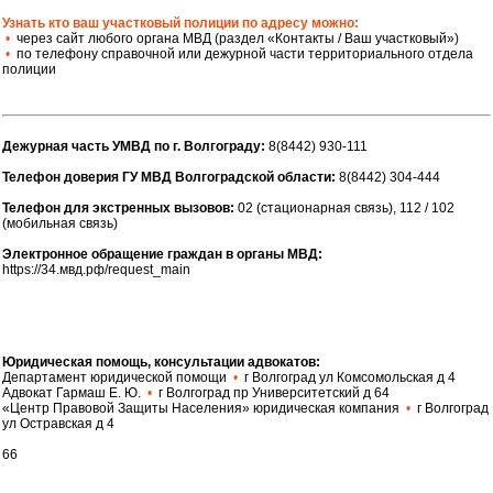
Узнать кто ваш участковый полиции по адресу можно:
•
через сайт любого органа МВД (раздел «Контакты / Ваш участковый»)
•
по телефону справочной или дежурной части территориального отдела
полиции
Дежурная часть УМВД по г. Волгограду:
8(8442) 930-111
Телефон доверия ГУ МВД Волгоградской области:
8(8442) 304-444
Телефон для экстренных вызовов:
02 (стационарная связь), 112 / 102
(мобильная связь)
Электронное обращение граждан в органы МВД:
https://34.мвд.рф/request_main
Юридическая помощь, консультации адвокатов:
Департамент юридической помощи
•
г Волгоград ул Комсомольская д 4
Адвокат Гармаш Е. Ю.
•
г Волгоград пр Университетский д 64
«Центр Правовой Защиты Населения» юридическая компания
•
г Волгоград
ул Остравская д 4
66