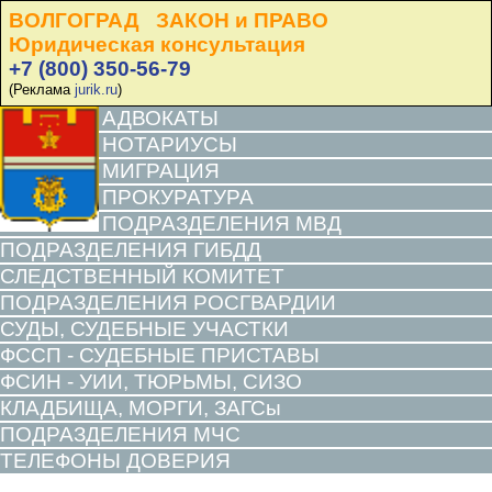
ВОЛГОГРАД ЗАКОН и ПРАВО
Юридическая консультация
+7 (800) 350-56-79
(Реклама
jurik.ru
)
АДВОКАТЫ
НОТАРИУСЫ
МИГРАЦИЯ
ПРОКУРАТУРА
ПОДРАЗДЕЛЕНИЯ МВД
ПОДРАЗДЕЛЕНИЯ ГИБДД
СЛЕДСТВЕННЫЙ КОМИТЕТ
ПОДРАЗДЕЛЕНИЯ РОСГВАРДИИ
СУДЫ, СУДЕБНЫЕ УЧАСТКИ
ФССП - СУДЕБНЫЕ ПРИСТАВЫ
ФСИН - УИИ, ТЮРЬМЫ, СИЗО
КЛАДБИЩА, МОРГИ, ЗАГСы
ПОДРАЗДЕЛЕНИЯ МЧС
ТЕЛЕФОНЫ ДОВЕРИЯ