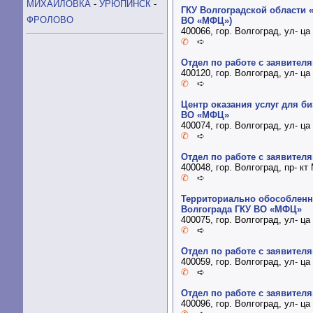
МИХАЙЛОВКА
-
УРЮПИНСК
-
ГКУ Волгоградской области
ФРОЛОВО
ВО «МФЦ»)
400066, гор. Волгоград, ул- ц
✆
➪
Отдел по работе с заявител
400120, гор. Волгоград, ул- 
✆
➪
Центр оказания услуг для 
ВО «МФЦ»
400074, гор. Волгоград, ул- ц
✆
➪
Отдел по работе с заявител
400048, гор. Волгоград, пр- 
✆
➪
Территориально обособленно
Волгограда ГКУ ВО «МФЦ»
400075, гор. Волгоград, ул- ц
✆
➪
Отдел по работе с заявител
400059, гор. Волгоград, ул- ц
✆
➪
Отдел по работе с заявител
400096, гор. Волгоград, ул- ц