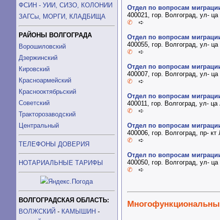
ФСИН - УИИ, СИЗО, КОЛОНИИ
Отдел по вопросам миграци
400021, гор. Волгоград, ул- ц
ЗАГСы, МОРГИ, КЛАДБИЩА
✆
➪
РАЙОНЫ ВОЛГОГРАДА
Отдел по вопросам миграци
400055, гор. Волгоград, ул- ц
Ворошиловский
✆
➪
Дзержинский
Отдел по вопросам миграци
Кировский
400007, гор. Волгоград, ул- ц
Красноармейский
✆
➪
Краснооктябрьский
Отдел по вопросам миграци
Советский
400011, гор. Волгоград, ул- ц
✆
➪
Тракторозаводский
Центральный
Отдел по вопросам миграци
400006, гор. Волгоград, пр- кт
✆
➪
ТЕЛЕФОНЫ ДОВЕРИЯ
Отдел по вопросам миграци
400050, гор. Волгоград, ул- ц
НОТАРИАЛЬНЫЕ ТАРИФЫ
✆
➪
ВОЛГОГРАДСКАЯ ОБЛАСТЬ:
Многофункциональные
ВОЛЖСКИЙ
-
КАМЫШИН
-