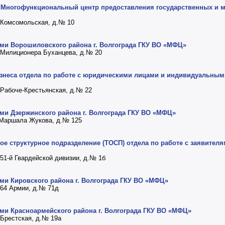
 «Многофункциональный центр предоставления государственных и м
а Комсомольская, д.№ 10
ями Ворошиловского района г. Волгограда ГКУ ВО «МФЦ»
ца Милиционера Буханцева, д.№ 20
бизнеса отдела по работе с юридическими лицами и индивидуальны
а Рабоче-Крестьянская, д.№ 22
ями Дзержинского района г. Волгограда ГКУ ВО «МФЦ»
кт Маршала Жукова, д.№ 125
е структурное подразделение (ТОСП) отдела по работе с заявителя
а 51-й Гвардейской дивизии, д.№ 1б
ями Кировского района г. Волгограда ГКУ ВО «МФЦ»
а 64 Армии, д.№ 71д
ями Красноармейского района г. Волгограда ГКУ ВО «МФЦ»
а Брестская, д.№ 19а