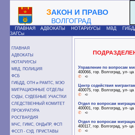
З
АКОН И ПРАВО
ВОЛГОГРАД
ГЛАВНАЯ
АДВОКАТЫ
НОТАРИУСЫ
МВД
ГИБД
ЗАГСы
ГЛАВНАЯ
ПОДРАЗДЕЛЕ
АДВОКАТЫ
НОТАРИУСЫ
Управление по вопросам миг
МВД, ПОЛИЦИЯ
400066, гор. Волгоград, ул- ц
ФСБ
✆
➪
ГИБДД, ОТН и РАМТС, МЭО
Центр содействия мигрантам
МИГРАЦИОННЫЕ ОТДЕЛЫ
400075, гор. Волгоград, ул- ц
✆
➪
СУДЫ, СУДЕБНЫЕ УЧАСТКИ
СЛЕДСТВЕННЫЙ КОМИТЕТ
Отдел по вопросам миграци
400001, гор. Волгоград, ул- ц
ПРОКУРАТУРА
✆
➪
РОСГВАРДИЯ
Отдел по вопросам миграци
МЧС, ГИМС, ОНДиПР, ФСП
400117, гор. Волгоград, ул- ц
✆
➪
ФССП - СУД. ПРИСТАВЫ