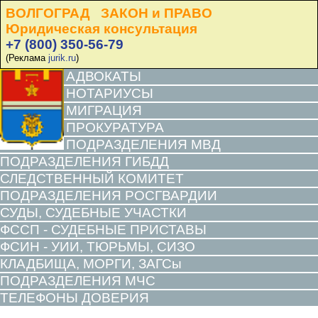
ВОЛГОГРАД ЗАКОН и ПРАВО
Юридическая консультация
+7 (800) 350-56-79
(Реклама
jurik.ru
)
АДВОКАТЫ
НОТАРИУСЫ
МИГРАЦИЯ
ПРОКУРАТУРА
ПОДРАЗДЕЛЕНИЯ МВД
ПОДРАЗДЕЛЕНИЯ ГИБДД
СЛЕДСТВЕННЫЙ КОМИТЕТ
ПОДРАЗДЕЛЕНИЯ РОСГВАРДИИ
СУДЫ, СУДЕБНЫЕ УЧАСТКИ
ФССП - СУДЕБНЫЕ ПРИСТАВЫ
ФСИН - УИИ, ТЮРЬМЫ, СИЗО
КЛАДБИЩА, МОРГИ, ЗАГСы
ПОДРАЗДЕЛЕНИЯ МЧС
ТЕЛЕФОНЫ ДОВЕРИЯ