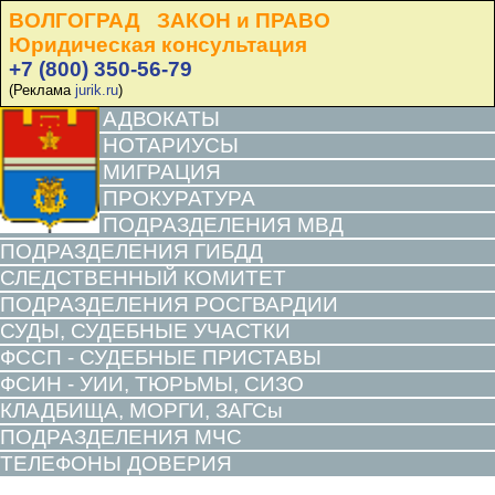
ВОЛГОГРАД ЗАКОН и ПРАВО
Юридическая консультация
+7 (800) 350-56-79
(Реклама
jurik.ru
)
АДВОКАТЫ
НОТАРИУСЫ
МИГРАЦИЯ
ПРОКУРАТУРА
ПОДРАЗДЕЛЕНИЯ МВД
ПОДРАЗДЕЛЕНИЯ ГИБДД
СЛЕДСТВЕННЫЙ КОМИТЕТ
ПОДРАЗДЕЛЕНИЯ РОСГВАРДИИ
СУДЫ, СУДЕБНЫЕ УЧАСТКИ
ФССП - СУДЕБНЫЕ ПРИСТАВЫ
ФСИН - УИИ, ТЮРЬМЫ, СИЗО
КЛАДБИЩА, МОРГИ, ЗАГСы
ПОДРАЗДЕЛЕНИЯ МЧС
ТЕЛЕФОНЫ ДОВЕРИЯ