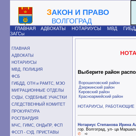
З
АКОН И ПРАВО
ВОЛГОГРАД
ГЛАВНАЯ
АДВОКАТЫ
НОТАРИУСЫ
МВД
ГИБД
ЗАГСы
ГЛАВНАЯ
НОТА
АДВОКАТЫ
НОТАРИУСЫ
МВД, ПОЛИЦИЯ
Выберите район распо
ФСБ
Ворошиловский район
ГИБДД, ОТН и РАМТС, МЭО
Дзержинский район
МИГРАЦИОННЫЕ ОТДЕЛЫ
Кировский район
Красноармейский район
СУДЫ, СУДЕБНЫЕ УЧАСТКИ
СЛЕДСТВЕННЫЙ КОМИТЕТ
НОТАРИУСЫ, РАБОТАЮЩИЕ
ПРОКУРАТУРА
РОСГВАРДИЯ
Нотариус Степанова Ирина А
МЧС, ГИМС, ОНДиПР, ФСП
гор. Волгоград, ул- ца Маршал
ФССП - СУД. ПРИСТАВЫ
✆
➪