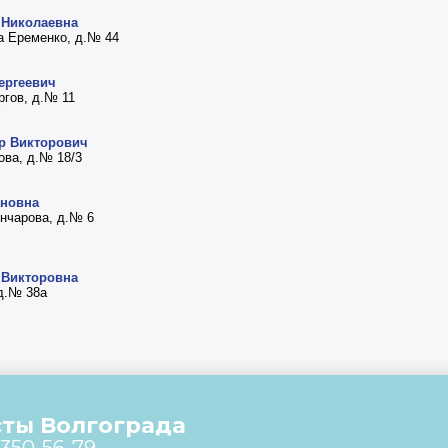
 Николаевна
а Еременко, д.№ 44
ергеевич
ргов, д.№ 11
р Викторович
ова, д.№ 18/3
ановна
ончарова, д.№ 6
 Викторовна
 д.№ 38а