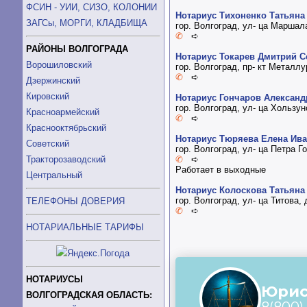
ФСИН - УИИ, СИЗО, КОЛОНИИ
Нотариус Тихоненко Татьяна
ЗАГСы, МОРГИ, КЛАДБИЩА
гор. Волгоград, ул- ца Маршал
✆
➪
РАЙОНЫ ВОЛГОГРАДА
Нотариус Токарев Дмитрий С
Ворошиловский
гор. Волгоград, пр- кт Металлу
✆
➪
Дзержинский
Кировский
Нотариус Гончаров Александ
гор. Волгоград, ул- ца Хользун
Красноармейский
✆
➪
Краснооктябрьский
Нотариус Тюряева Елена Ив
Советский
гор. Волгоград, ул- ца Петра Г
✆
➪
Тракторозаводский
Работает в выходные
Центральный
Нотариус Колоскова Татьяна
гор. Волгоград, ул- ца Титова,
ТЕЛЕФОНЫ ДОВЕРИЯ
✆
➪
НОТАРИАЛЬНЫЕ ТАРИФЫ
НОТАРИУСЫ
ВОЛГОГРАДСКАЯ ОБЛАСТЬ: